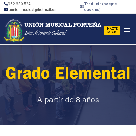
962 680 524
Traducir (acepte
launionmusical@hotmail.es
cookies)
UNIÓN MUSICAL PORTEÑA
menu
HAZTE
Bien de Interés Cultural
SOCIO
Grado Elemental
A partir de 8 años