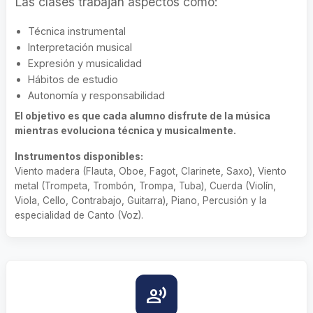
Las clases trabajan aspectos como:
Técnica instrumental
Interpretación musical
Expresión y musicalidad
Hábitos de estudio
Autonomía y responsabilidad
El objetivo es que cada alumno disfrute de la música
mientras evoluciona técnica y musicalmente.
Instrumentos disponibles:
Viento madera (Flauta, Oboe, Fagot, Clarinete, Saxo), Viento
metal (Trompeta, Trombón, Trompa, Tuba), Cuerda (Violín,
Viola, Cello, Contrabajo, Guitarra), Piano, Percusión y la
especialidad de Canto (Voz).
record_voice_over