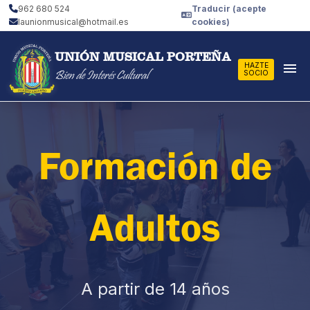
962 680 524
Traducir (acepte
launionmusical@hotmail.es
cookies)
UNIÓN MUSICAL PORTEÑA
menu
HAZTE
Bien de Interés Cultural
SOCIO
Formación de
Adultos
A partir de 14 años