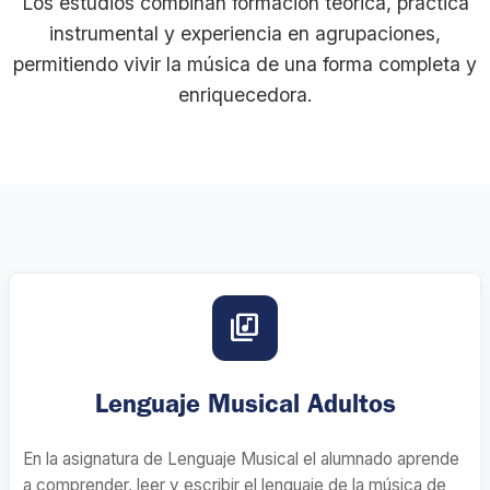
Los estudios combinan formación teórica, práctica
instrumental y experiencia en agrupaciones,
permitiendo vivir la música de una forma completa y
enriquecedora.
library_music
Lenguaje Musical Adultos
En la asignatura de Lenguaje Musical el alumnado aprende
a comprender, leer y escribir el lenguaje de la música de